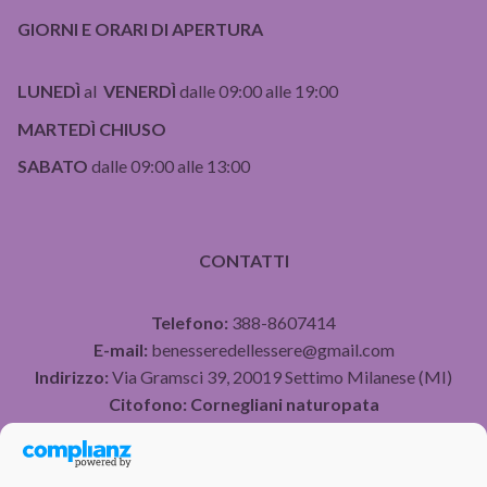
GIORNI E ORARI DI APERTURA
LUNEDÌ
al
VENERDÌ
dalle 09:00 alle 19:00
MARTEDÌ CHIUSO
SABATO
dalle 09:00 alle 13:00
CONTATTI
Telefono:
388-8607414
E-mail:
benesseredellessere@gmail.com
Indirizzo:
Via Gramsci 39, 20019 Settimo Milanese (MI)
Citofono:
Cornegliani naturopata
P.IVA 07490750960