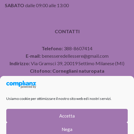
SABATO
dalle 09:00 alle 13:00
CONTATTI
Telefono:
388-8607414
E-mail:
benesseredellessere@gmail.com
Indirizzo:
Via Gramsci 39, 20019 Settimo Milanese (MI)
Citofono:
Cornegliani naturopata
P.IVA 07490750960
Usiamo cookie per ottimizzare il nostro sito web ed i nostri servizi.
PRIVACY POLICY
COOKIE POLICY
Accetta
Nega