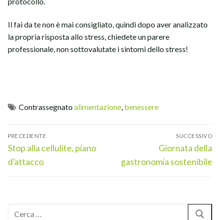
protocollo.
Il fai da te non è mai consigliato, quindi dopo aver analizzato
la propria risposta allo stress, chiedete un parere
professionale, non sottovalutate i sintomi dello stress!
Contrassegnato
alimentazione
,
benessere
Navigazione
PRECEDENTE
SUCCESSIVO
articoli
Articolo
Articolo
Stop alla cellulite, piano
Giornata della
precedente:
successivo:
d’attacco
gastronomia sostenibile
Cerca: