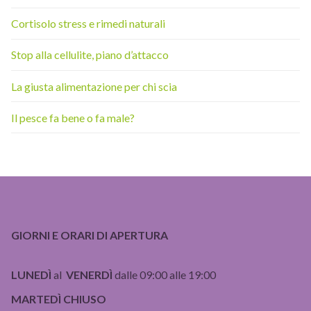
Cortisolo stress e rimedi naturali
Stop alla cellulite, piano d’attacco
La giusta alimentazione per chi scia
Il pesce fa bene o fa male?
GIORNI E ORARI DI APERTURA
LUNEDÌ
al
VENERDÌ
dalle 09:00 alle 19:00
MARTEDÌ CHIUSO