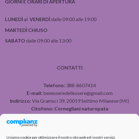
GIORNI E ORARI DI APERTURA
LUNEDÌ
al
VENERDÌ
dalle 09:00 alle 19:00
MARTEDÌ CHIUSO
SABATO
dalle 09:00 alle 13:00
CONTATTI
Telefono:
388-8607414
E-mail:
benesseredellessere@gmail.com
Indirizzo:
Via Gramsci 39, 20019 Settimo Milanese (MI)
Citofono:
Cornegliani naturopata
P.IVA 07490750960
Usiamo cookie per ottimizzare il nostro sito web ed i nostri servizi.