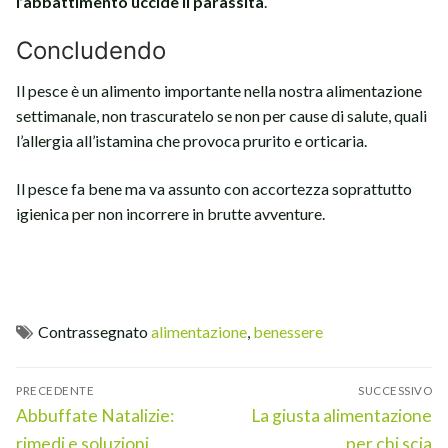
l’abbattimento uccide il parassita
.
Concludendo
Il pesce è un alimento importante nella nostra alimentazione
settimanale, non trascuratelo se non per cause di salute, quali
l’allergia all’istamina che provoca prurito e orticaria.
Il pesce fa bene ma va assunto con accortezza soprattutto
igienica per non incorrere in brutte avventure.
Contrassegnato
alimentazione
,
benessere
Navigazione
PRECEDENTE
SUCCESSIVO
articoli
Articolo
Articolo
Abbuffate Natalizie:
La giusta alimentazione
precedente:
successivo:
rimedi e soluzioni
per chi scia