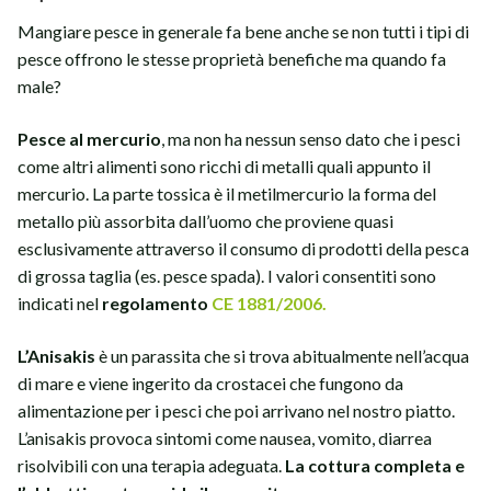
Mangiare pesce in generale fa bene anche se non tutti i tipi di
pesce offrono le stesse proprietà benefiche ma quando fa
male?
Pesce al mercurio
, ma non ha nessun senso dato che i pesci
come altri alimenti sono ricchi di metalli quali appunto il
mercurio. La parte tossica è il metilmercurio la forma del
metallo più assorbita dall’uomo che proviene quasi
esclusivamente attraverso il consumo di prodotti della pesca
di grossa taglia (es. pesce spada). I valori consentiti sono
indicati nel
regolamento
CE 1881/2006.
L’Anisakis
è un parassita che si trova abitualmente nell’acqua
di mare e viene ingerito da crostacei che fungono da
alimentazione per i pesci che poi arrivano nel nostro piatto.
L’anisakis provoca sintomi come nausea, vomito, diarrea
risolvibili con una terapia adeguata.
La cottura completa e