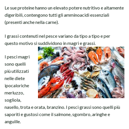
Le sue proteine hanno un elevato potere nutritivo e altamente
digeribili, contengono tutti gli amminoacidi essenziali
(presenti anche nella carne).
I grassi contenuti nel pesce variano da tipo a tipo e per
questo motivo si suddividono in magri e grassi.
I pesci magri
sono quelli
più utilizzati
nelle diete
ipocaloriche
merluzzo,
sogliola,
nasello, trota e orata, branzino. I pesci grassi sono quelli più
saporiti e gustosi come il salmone, sgombro, aringhe e
anguille.