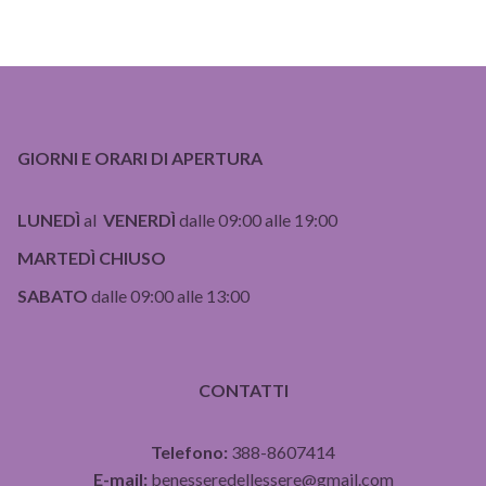
GIORNI E ORARI DI APERTURA
LUNEDÌ
al
VENERDÌ
dalle 09:00 alle 19:00
MARTEDÌ CHIUSO
SABATO
dalle 09:00 alle 13:00
CONTATTI
Telefono:
388-8607414
E-mail:
benesseredellessere@gmail.com