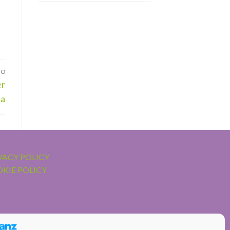
VO
er
ea
VACY POLICY
KIE POLICY