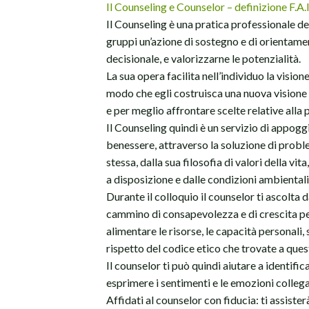
Il Counseling e Counselor – definizione F.A.I
Il Counseling è una pratica professionale dell
gruppi un’azione di sostegno e di orientame
decisionale, e valorizzarne le potenzialità.
La sua opera facilita nell’individuo la visione
modo che egli costruisca una nuova visione e 
e per meglio affrontare scelte relative alla 
Il Counseling quindi è un servizio di appogg
benessere, attraverso la soluzione di proble
stessa, dalla sua filosofia di valori della vit
a disposizione e dalle condizioni ambientali
Durante il colloquio il counselor ti ascolta
cammino di consapevolezza e di crescita pe
alimentare le risorse, le capacità personali,
rispetto del codice etico che trovate a ques
Il counselor ti può quindi aiutare a identific
esprimere i sentimenti e le emozioni collegat
Affidati al counselor con fiducia: ti assisterà