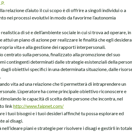
.P.
a relazione d’aiuto il cui scopo è di offrire a singoli individui o a
nto nei processi evolutivi in modo da favorirne l’autonomia
 realistica di sé e dell’ambiente sociale in cui si trova ad operare, in
attui un piano di azione per realizzare le finalità che egli desidera
propria vita e alla gestione dei rapporti interpersonali.
io centrato sulla persona, finalizzato alla promozione del suo
mi contingenti determinati dalle strategie esistenziali della perso
a, dagli obiettivi specifici in una determinata situazione, dalle risors
.
 dando vita ad una relazione che ti permetterà di intraprendere un
rsonale. L’operatore ha come principale obiettivo riconoscere e
 stimolando le capacità di scelta delle persone che incontra, nel
to link
http://www.faipnet.com/
are i tuoi bisogni e i tuoi desideri affinché tu possa esplorare ed
e ai disagi.
 nell’ideare piani e strategie per risolvere i disagi e gestirli in total