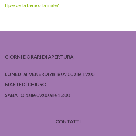
Il pesce fa bene o fa male?
GIORNI E ORARI DI APERTURA
LUNEDÌ
al
VENERDÌ
dalle 09:00 alle 19:00
MARTEDÌ CHIUSO
SABATO
dalle 09:00 alle 13:00
CONTATTI