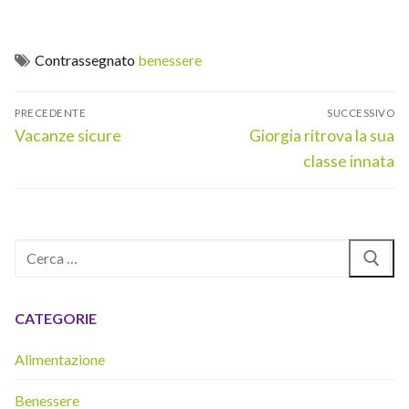
Contrassegnato
benessere
Navigazione
PRECEDENTE
SUCCESSIVO
articoli
Articolo
Articolo
Vacanze sicure
Giorgia ritrova la sua
precedente:
successivo:
classe innata
Cerca:
CATEGORIE
Alimentazione
Benessere