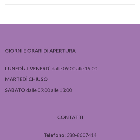
GIORNI E ORARI DI APERTURA
LUNEDÌ
al
VENERDÌ
dalle 09:00 alle 19:00
MARTEDÌ CHIUSO
SABATO
dalle 09:00 alle 13:00
CONTATTI
Telefono:
388-8607414