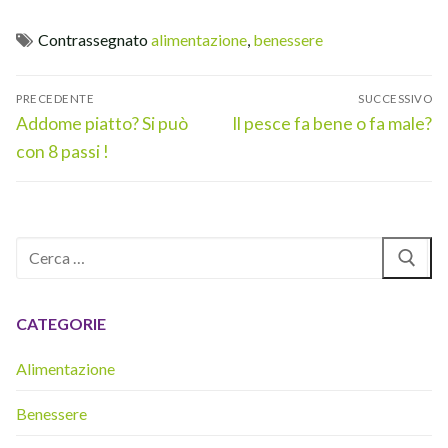
Contrassegnato
alimentazione
,
benessere
Navigazione
PRECEDENTE
SUCCESSIVO
articoli
Articolo
Articolo
Addome piatto? Si può
Il pesce fa bene o fa male?
precedente:
successivo:
con 8 passi !
Cerca:
CATEGORIE
Alimentazione
Benessere