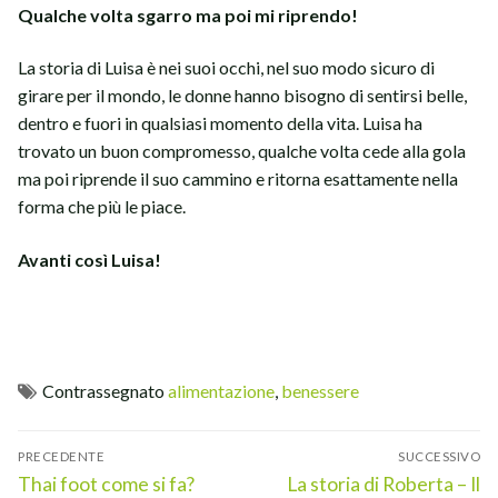
Qualche volta sgarro ma poi mi riprendo!
La storia di Luisa è nei suoi occhi, nel suo modo sicuro di
girare per il mondo, le donne hanno bisogno di sentirsi belle,
dentro e fuori in qualsiasi momento della vita. Luisa ha
trovato un buon compromesso, qualche volta cede alla gola
ma poi riprende il suo cammino e ritorna esattamente nella
forma che più le piace.
Avanti così Luisa!
Contrassegnato
alimentazione
,
benessere
Navigazione
PRECEDENTE
SUCCESSIVO
articoli
Articolo
Articolo
Thai foot come si fa?
La storia di Roberta – Il