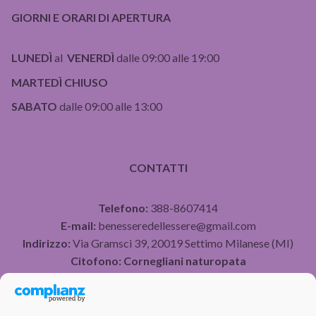
GIORNI E ORARI DI APERTURA
LUNEDÌ
al
VENERDÌ
dalle 09:00 alle 19:00
MARTEDÌ CHIUSO
SABATO
dalle 09:00 alle 13:00
CONTATTI
Telefono:
388-8607414
E-mail:
benesseredellessere@gmail.com
Indirizzo:
Via Gramsci 39, 20019 Settimo Milanese (MI)
Citofono:
Cornegliani naturopata
P.IVA 07490750960