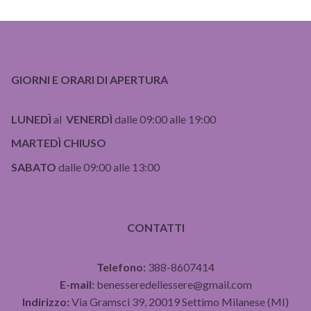
GIORNI E ORARI DI APERTURA
LUNEDÌ
al
VENERDÌ
dalle 09:00 alle 19:00
MARTEDÌ CHIUSO
SABATO
dalle 09:00 alle 13:00
CONTATTI
Telefono:
388-8607414
E-mail:
benesseredellessere@gmail.com
Indirizzo:
Via Gramsci 39, 20019 Settimo Milanese (MI)