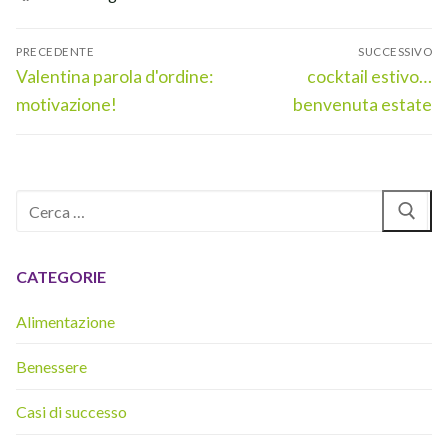
Navigazione
PRECEDENTE
SUCCESSIVO
articoli
Articolo
Articolo
Valentina parola d'ordine:
cocktail estivo…
precedente:
successivo:
motivazione!
benvenuta estate
Cerca:
CATEGORIE
Alimentazione
Benessere
Casi di successo