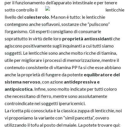
per il funzionamento dell’apparato
intestinale e per tenere
sotto controllo il
livello del
colesterolo
. Ma non è tutto: le lenticchie
contengono anche soflavoni, sostanze che “puliscono”
l’organismo. Gli esperti consigliano di consumarle
soprattutto in virtù delle loro
proprietà antiossidanti
che
agiscono positivamente sugli inquinanti a cui tutti siamo
soggetti. Le lenticchie sono anche molto ricche di tiamina,
utile per migliorare i processi di memorizzazione, mentre il
contenuto consistente di vitamina PP fa sì che esse abbiano
anche la proprietà di fungere da potente
equilibratore del
sistema nervoso
, con azione
antidepressiva e
antipsicotica
. Infine, sono molto indicate per tutti coloro
che necessitano di ferro, mentre sono assolutamente
controindicate nei soggetti iperuricemici.
La ricetta più conosciuta è la classica zuppa di lenticchie, noi
vi proponiamo la variante con “simil pancetta”, ovvero
utilizzando il tofu al posto del maiale. La potete trovare qui: