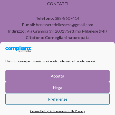
CONTATTI
Telefono:
388-8607414
E-mail:
benesseredellessere@gmail.com
Indirizzo:
Via Gramsci 39, 20019 Settimo Milanese (MI)
Citofono:
Cornegliani naturopata
P.IVA 07490750960
Usiamo cookie per ottimizzare il nostro sito web ed i nostri servizi.
PRIVACY POLICY
COOKIE POLICY
Accetta
Nega
Preferenze
Copyright © 2026 Benessere dell'Essere
Powered by WordPress – Designed by
Alessandra Clerle
Cookie Policy
Dichiarazione sulla Privacy