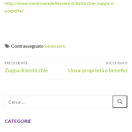
http://www.benesseredellessere.it/lenticchie-zuppa-e-
polpette/
Contrassegnato
benessere
Navigazione
PRECEDENTE
SUCCESSIVO
articoli
Articolo
Articolo
Zuppa di lenticchie
Uova: proprietà e benefici
precedente:
successivo:
Cerca:
CATEGORIE