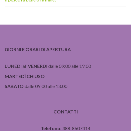
GIORNI E ORARI DI APERTURA
LUNEDÌ
al
VENERDÌ
dalle 09:00 alle 19:00
MARTEDÌ CHIUSO
SABATO
dalle 09:00 alle 13:00
CONTATTI
Telefono:
388-8607414