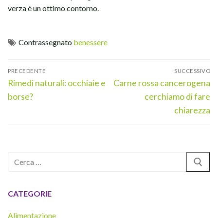
verza è un ottimo contorno.
Contrassegnato
benessere
Navigazione
PRECEDENTE
SUCCESSIVO
articoli
Articolo
Articolo
Rimedi naturali: occhiaie e
Carne rossa cancerogena
precedente:
successivo:
borse?
cerchiamo di fare
chiarezza
Cerca:
CATEGORIE
Alimentazione