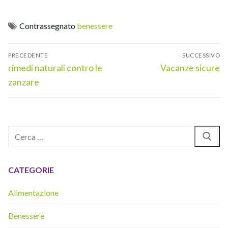
Contrassegnato
benessere
Navigazione
PRECEDENTE
SUCCESSIVO
articoli
Articolo
Articolo
rimedi naturali contro le
Vacanze sicure
precedente:
successivo:
zanzare
Cerca:
CATEGORIE
Alimentazione
Benessere