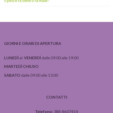
Il pesce fa bene o fa male?
GIORNI E ORARI DI APERTURA
LUNEDÌ
al
VENERDÌ
dalle 09:00 alle 19:00
MARTEDÌ CHIUSO
SABATO
dalle 09:00 alle 13:00
CONTATTI
Telefono:
388-8607414