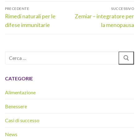
Navigazione
PRECEDENTE
SUCCESSIVO
articoli
Articolo
Articolo
Rimedi naturali per le
Zemiar – integratore per
precedente:
successivo:
difese immunitarie
la menopausa
Cerca:
CATEGORIE
Alimentazione
Benessere
Casi di successo
News