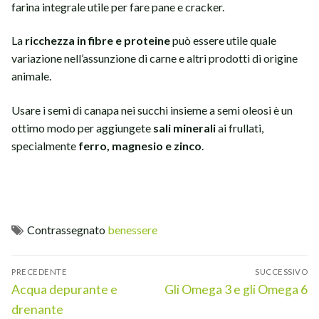
farina integrale utile per fare pane e cracker.
La
ricchezza in fibre e proteine
può essere utile quale
variazione nell’assunzione di carne e altri prodotti di origine
animale.
Usare i semi di canapa nei succhi insieme a semi oleosi è un
ottimo modo per aggiungete
sali minerali
ai frullati,
specialmente
ferro, magnesio e zinco
.
Contrassegnato
benessere
Navigazione
PRECEDENTE
SUCCESSIVO
articoli
Articolo
Articolo
Acqua depurante e
Gli Omega 3 e gli Omega 6
precedente:
successivo:
drenante