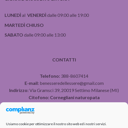
LUNEDÌ
al
VENERDÌ
dalle 09:00 alle 19:00
MARTEDÌ CHIUSO
SABATO
dalle 09:00 alle 13:00
CONTATTI
Telefono:
388-8607414
E-mail:
benesseredellessere@gmail.com
Indirizzo:
Via Gramsci 39, 20019 Settimo Milanese (MI)
Citofono:
Cornegliani naturopata
P.IVA 07490750960
Usiamo cookie per ottimizzare il nostro sito web ed i nostri servizi.