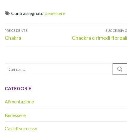
Contrassegnato
benessere
Navigazione
PRECEDENTE
SUCCESSIVO
articoli
Articolo
Articolo
Chakra
Chackra e rimedi floreali
precedente:
successivo:
Cerca:
CATEGORIE
Alimentazione
Benessere
Casi di successo