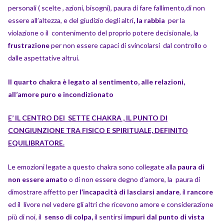
personali ( scelte , azioni, bisogni), paura di fare fallimento,di non
essere all’altezza, e del giudizio degli altri
, la rabbia
per la
violazione o il contenimento del proprio potere decisionale, la
frustrazione
per non essere capaci di svincolarsi dal controllo o
dalle aspettative altrui.
Il quarto chakra è legato al sentimento, alle relazioni,
all’amore puro e incondizionato
E’ IL CENTRO DEI SETTE CHAKRA , IL PUNTO DI
CONGIUNZIONE TRA FISICO E SPIRITUALE, DEFINITO
EQUILIBRATORE.
Le emozioni legate a questo chakra sono collegate alla
paura di
non essere amato
o di non essere degno d’amore, la paura di
dimostrare affetto per
l’incapacità di lasciarsi
andare
, il
rancore
ed il livore nel vedere gli altri che ricevono amore e considerazione
più di noi, il
senso di colpa,
il sentirsi
impuri dal punto di vista