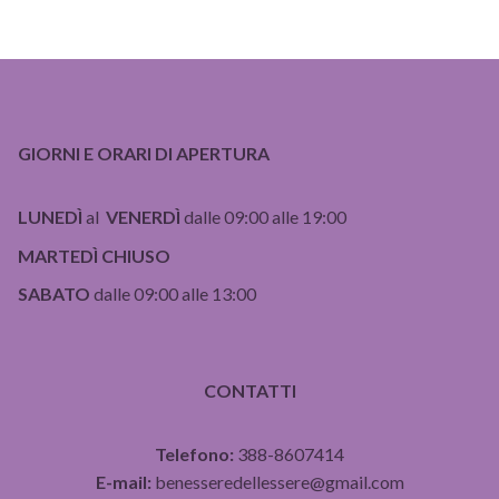
GIORNI E ORARI DI APERTURA
LUNEDÌ
al
VENERDÌ
dalle 09:00 alle 19:00
MARTEDÌ CHIUSO
SABATO
dalle 09:00 alle 13:00
CONTATTI
Telefono:
388-8607414
E-mail:
benesseredellessere@gmail.com