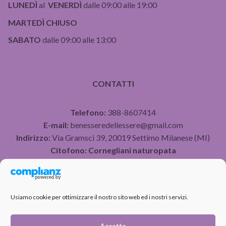
LUNEDÌ
al
VENERDÌ
dalle 09:00 alle 19:00
MARTEDÌ CHIUSO
SABATO
dalle 09:00 alle 13:00
CONTATTI
Telefono:
388-8607414
E-mail:
benesseredellessere@gmail.com
Indirizzo:
Via Gramsci 39, 20019 Settimo Milanese (MI)
Citofono:
Cornegliani naturopata
P.IVA 07490750960
Usiamo cookie per ottimizzare il nostro sito web ed i nostri servizi.
PRIVACY POLICY
COOKIE POLICY
Accetta