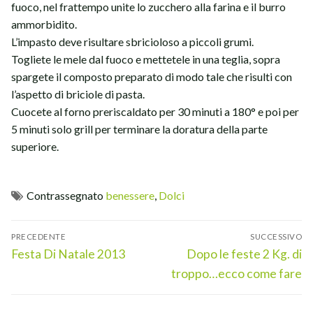
fuoco, nel frattempo unite lo zucchero alla farina e il burro
ammorbidito.
L’impasto deve risultare sbricioloso a piccoli grumi.
Togliete le mele dal fuoco e mettetele in una teglia, sopra
spargete il composto preparato di modo tale che risulti con
l’aspetto di briciole di pasta.
Cuocete al forno preriscaldato per 30 minuti a 180° e poi per
5 minuti solo grill per terminare la doratura della parte
superiore.
Contrassegnato
benessere
,
Dolci
Navigazione
PRECEDENTE
SUCCESSIVO
articoli
Articolo
Articolo
Festa Di Natale 2013
Dopo le feste 2 Kg. di
precedente:
successivo:
troppo…ecco come fare