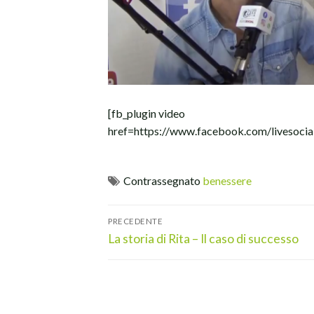
[fb_plugin video
href=https://www.facebook.com/liv
Contrassegnato
benessere
Navigazione
PRECEDENTE
articoli
Articolo
La storia di Rita – Il caso di successo
precedente: