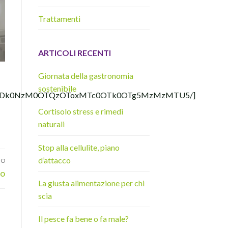
Trattamenti
ARTICOLI RECENTI
Giornata della gastronomia
sostenibile
I2MTQ5ODk0NzM0OTQzOToxMTc0OTk0OTg5MzMzMTU5/]
Cortisolo stress e rimedi
naturali
Stop alla cellulite, piano
d’attacco
VO
so
La giusta alimentazione per chi
scia
Il pesce fa bene o fa male?