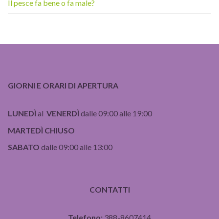
Il pesce fa bene o fa male?
GIORNI E ORARI DI APERTURA
LUNEDÌ
al
VENERDÌ
dalle 09:00 alle 19:00
MARTEDÌ CHIUSO
SABATO
dalle 09:00 alle 13:00
CONTATTI
Telefono:
388-8607414