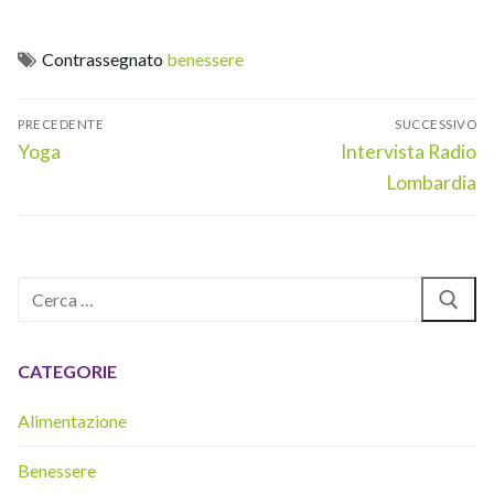
Contrassegnato
benessere
Navigazione
PRECEDENTE
SUCCESSIVO
articoli
Articolo
Articolo
Yoga
Intervista Radio
precedente:
successivo:
Lombardia
Cerca:
CATEGORIE
Alimentazione
Benessere