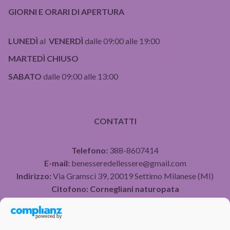
GIORNI E ORARI DI APERTURA
LUNEDÌ
al
VENERDÌ
dalle 09:00 alle 19:00
MARTEDÌ CHIUSO
SABATO
dalle 09:00 alle 13:00
CONTATTI
Telefono:
388-8607414
E-mail:
benesseredellessere@gmail.com
Indirizzo:
Via Gramsci 39, 20019 Settimo Milanese (MI)
Citofono:
Cornegliani naturopata
P.IVA 07490750960