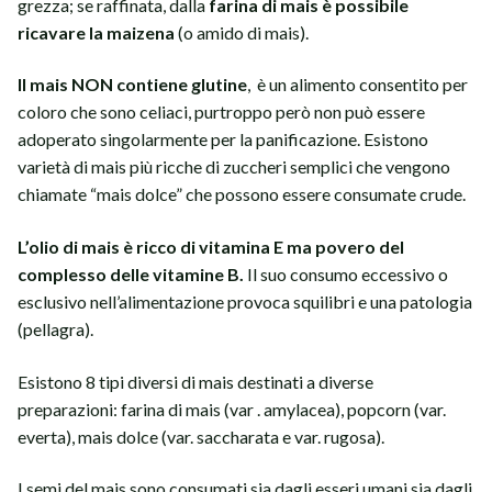
grezza; se raffinata, dalla
farina di mais è possibile
ricavare la maizena
(o amido di mais).
Il mais NON contiene glutine
, è un alimento consentito per
coloro che sono celiaci, purtroppo però non può essere
adoperato singolarmente per la panificazione. Esistono
varietà di mais più ricche di zuccheri semplici che vengono
chiamate “mais dolce” che possono essere consumate crude.
L’olio di mais è ricco di vitamina E ma povero del
complesso delle vitamine B.
Il suo consumo eccessivo o
esclusivo nell’alimentazione provoca squilibri e una patologia
(pellagra).
Esistono 8 tipi diversi di mais destinati a diverse
preparazioni: farina di mais (var . amylacea), popcorn (var.
everta), mais dolce (var. saccharata e var. rugosa).
I semi del mais sono consumati sia dagli esseri umani sia dagli