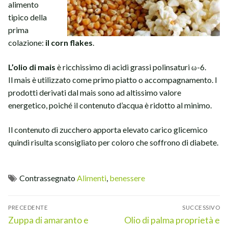
alimento
tipico della
prima
colazione:
il corn flakes
.
L’olio di mais
è ricchissimo di acidi grassi polinsaturi ω-6.
Il mais è utilizzato come primo piatto o accompagnamento. I
prodotti derivati dal mais sono ad altissimo valore
energetico, poiché il contenuto d’acqua è ridotto al minimo.
Il contenuto di zucchero apporta elevato carico glicemico
quindi risulta sconsigliato per coloro che soffrono di diabete.
Contrassegnato
Alimenti
,
benessere
Navigazione
PRECEDENTE
SUCCESSIVO
articoli
Articolo
Articolo
Zuppa di amaranto e
Olio di palma proprietà e