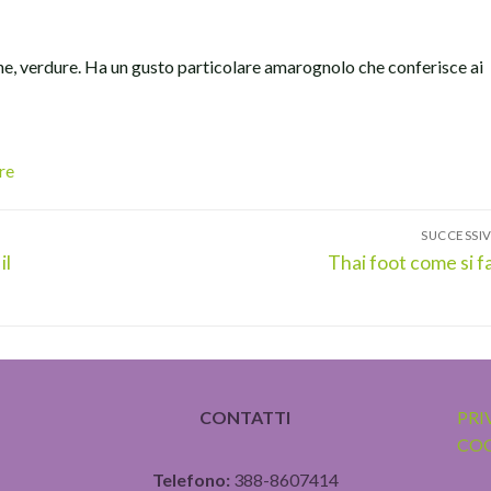
carne, verdure. Ha un gusto particolare amarognolo che conferisce ai
re
SUCCESSI
Articolo
il
Thai foot come si f
successivo:
CONTATTI
PRI
COO
Telefono:
388-8607414