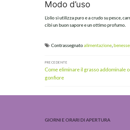
Modo d’uso
L’olio si utilizza puro e a crudo su pesce, 
cibi un buon sapore e un ottimo profumo.
Contrassegnato
alimentazione
,
benesse
Navigazione
PRECEDENTE
articoli
Articolo
Come eliminare il grasso addominale o 
precedente:
gonfiore
GIORNI E ORARI DI APERTURA