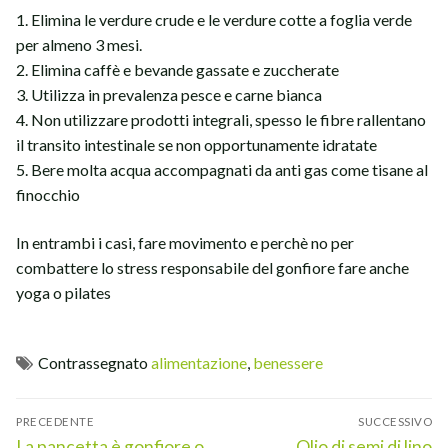
1. Elimina le verdure crude e le verdure cotte a foglia verde
per almeno 3 mesi.
2. Elimina caffè e bevande gassate e zuccherate
3. Utilizza in prevalenza pesce e carne bianca
4. Non utilizzare prodotti integrali, spesso le fibre rallentano
il transito intestinale se non opportunamente idratate
5. Bere molta acqua accompagnati da anti gas come tisane al
finocchio
In entrambi i casi, fare movimento e perchè no per
combattere lo stress responsabile del gonfiore fare anche
yoga o pilates
Contrassegnato
alimentazione
,
benessere
Navigazione
PRECEDENTE
SUCCESSIVO
articoli
Articolo
Articolo
La pancetta è gonfiore o
Olio di semi di lino