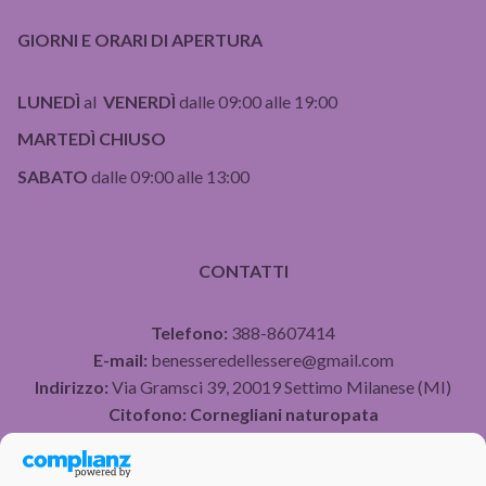
GIORNI E ORARI DI APERTURA
LUNEDÌ
al
VENERDÌ
dalle 09:00 alle 19:00
MARTEDÌ CHIUSO
SABATO
dalle 09:00 alle 13:00
CONTATTI
Telefono:
388-8607414
E-mail:
benesseredellessere@gmail.com
Indirizzo:
Via Gramsci 39, 20019 Settimo Milanese (MI)
Citofono:
Cornegliani naturopata
P.IVA 07490750960