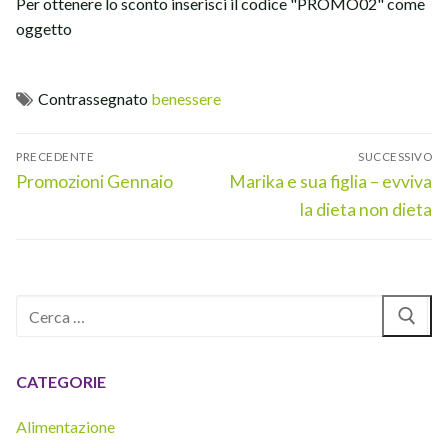
Per ottenere lo sconto inserisci il codice "PROMO02" come
oggetto
Contrassegnato
benessere
Navigazione
PRECEDENTE
SUCCESSIVO
articoli
Articolo
Articolo
Promozioni Gennaio
Marika e sua figlia – evviva
precedente:
successivo:
la dieta non dieta
Cerca:
CATEGORIE
Alimentazione