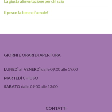
La giusta alimentazione per chi scia
Il pesce fa bene o fa male?
GIORNI E ORARI DI APERTURA
LUNEDÌ
al
VENERDÌ
dalle 09:00 alle 19:00
MARTEDÌ CHIUSO
SABATO
dalle 09:00 alle 13:00
CONTATTI