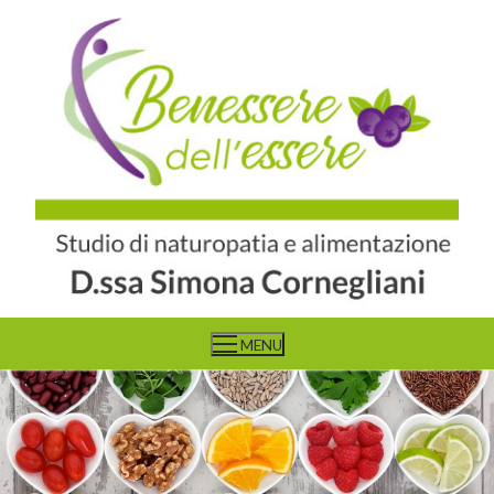
Vai
al
contenuto
MENU