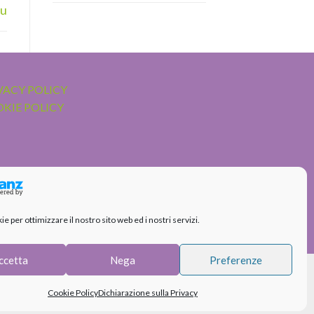
su
VACY POLICY
KIE POLICY
 per ottimizzare il nostro sito web ed i nostri servizi.
ccetta
Nega
Preferenze
Cookie Policy
Dichiarazione sulla Privacy