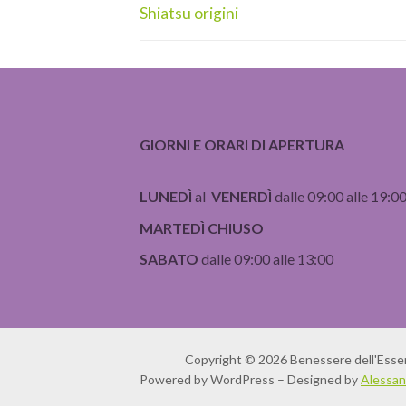
articoli
Articolo
Shiatsu origini
precedente:
GIORNI E ORARI DI APERTURA
LUNEDÌ
al
VENERDÌ
dalle 09:00 alle 19:0
MARTEDÌ CHIUSO
SABATO
dalle 09:00 alle 13:00
Copyright © 2026 Benessere dell'Esse
Powered by WordPress – Designed by
Alessan