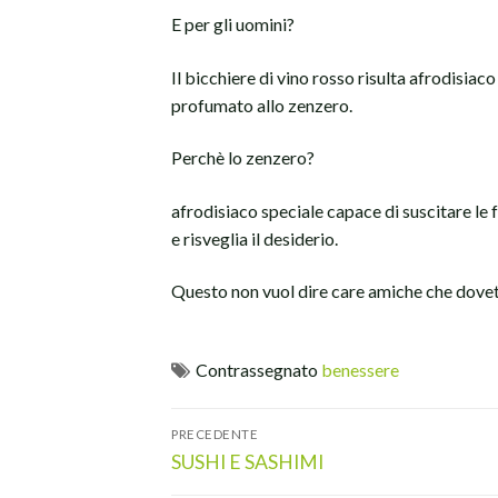
E per gli uomini?
Il bicchiere di vino rosso risulta afrodisi
profumato allo zenzero.
Perchè lo zenzero?
afrodisiaco speciale capace di suscitare le fo
e risveglia il desiderio.
Questo non vuol dire care amiche che dovete
Contrassegnato
benessere
Navigazione
PRECEDENTE
articoli
Articolo
SUSHI E SASHIMI
precedente: