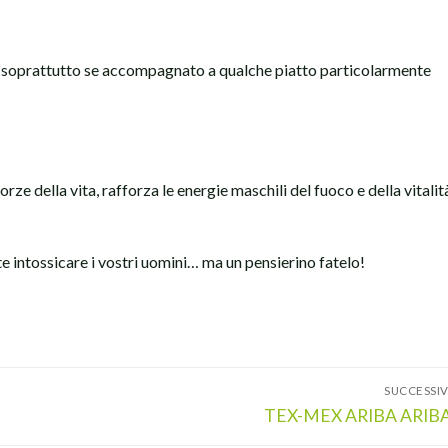
aco soprattutto se accompagnato a qualche piatto particolarmente
rze della vita, rafforza le energie maschili del fuoco e della vitalit
 intossicare i vostri uomini… ma un pensierino fatelo!
SUCCESSI
Articolo
TEX-MEX ARIBA ARIB
successivo: