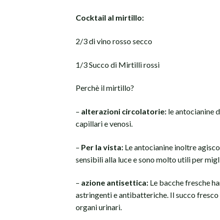
Cocktail al mirtillo:
2/3 di vino rosso secco
1/3 Succo di Mirtilli rossi
Perchè il mirtillo?
–
alterazioni circolatorie:
le antocianine d
capillari e venosi.
–
Per la vista:
Le antocianine inoltre agiscon
sensibili alla luce e sono molto utili per mig
–
azione antisettica:
Le bacche fresche han
astringenti e antibatteriche. Il succo fresco 
organi urinari.