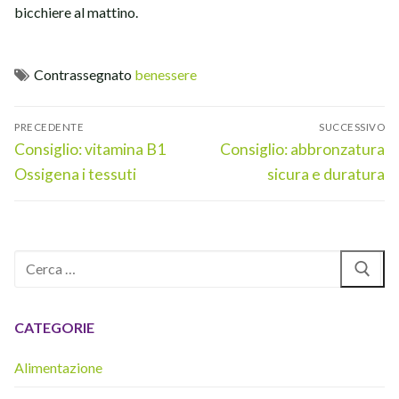
bicchiere al mattino.
Contrassegnato
benessere
Navigazione
PRECEDENTE
SUCCESSIVO
articoli
Articolo
Articolo
Consiglio: vitamina B1
Consiglio: abbronzatura
precedente:
successivo:
Ossigena i tessuti
sicura e duratura
Cerca:
CATEGORIE
Alimentazione