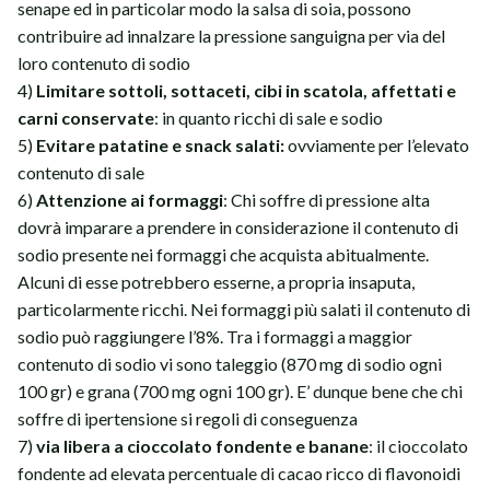
senape ed in particolar modo la salsa di soia, possono
contribuire ad innalzare la pressione sanguigna per via del
loro contenuto di sodio
4)
Limitare sottoli, sottaceti, cibi in scatola, affettati e
carni conservate
: in quanto ricchi di sale e sodio
5)
Evitare patatine e snack salati:
ovviamente per l’elevato
contenuto di sale
6)
Attenzione ai formaggi
: Chi soffre di pressione alta
dovrà imparare a prendere in considerazione il contenuto di
sodio presente nei formaggi che acquista abitualmente.
Alcuni di esse potrebbero esserne, a propria insaputa,
particolarmente ricchi. Nei formaggi più salati il contenuto di
sodio può raggiungere l’8%. Tra i formaggi a maggior
contenuto di sodio vi sono taleggio (870 mg di sodio ogni
100 gr) e grana (700 mg ogni 100 gr). E’ dunque bene che chi
soffre di ipertensione si regoli di conseguenza
7)
via libera a cioccolato fondente e banane
: il cioccolato
fondente ad elevata percentuale di cacao ricco di flavonoidi