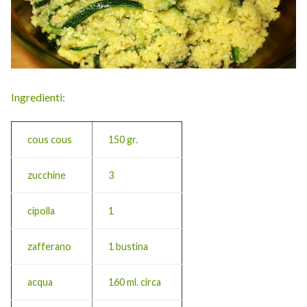
Ingredienti:
cous cous
150 gr.
zucchine
3
cipolla
1
zafferano
1 bustina
acqua
160 ml. circa