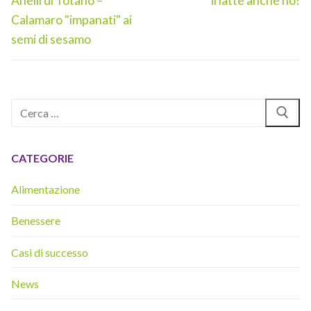
Anelli di Totano –
Il latte anche no!
precedente:
successivo:
Calamaro "impanati" ai
semi di sesamo
Cerca:
CATEGORIE
Alimentazione
Benessere
Casi di successo
News