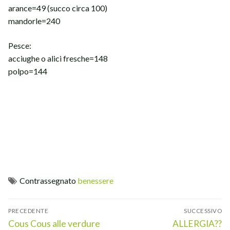
arance=49 (succo circa 100)
mandorle=240
Pesce:
acciughe o alici fresche=148
polpo=144
Contrassegnato
benessere
Navigazione
PRECEDENTE
SUCCESSIVO
articoli
Articolo
Articolo
Cous Cous alle verdure
ALLERGIA??