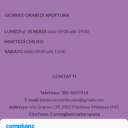
GIORNI E ORARI DI APERTURA
LUNEDÌ
al
VENERDÌ
dalle 09:00 alle 19:00
MARTEDÌ CHIUSO
SABATO
dalle 09:00 alle 13:00
CONTATTI
Telefono:
388-8607414
E-mail:
benesseredellessere@gmail.com
Indirizzo:
Via Gramsci 39, 20019 Settimo Milanese (MI)
Citofono:
Cornegliani naturopata
P.IVA 07490750960