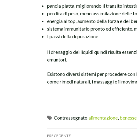
pancia piatta, migliorando il transito intest
perdita di peso, meno assimilazione delle 
energia al top, aumento della forza e del b
sistema immunitario pronto ed efficiente, mig
I passi della depurazione
Il drenaggio dei liquidi quindi risulta essen
emuntori.
Esistono diversi sistemi per procedere con 
come rimedi naturali, i massaggi e il movim
Contrassegnato
alimentazione
,
benesse
Navigazione
PRECEDENTE