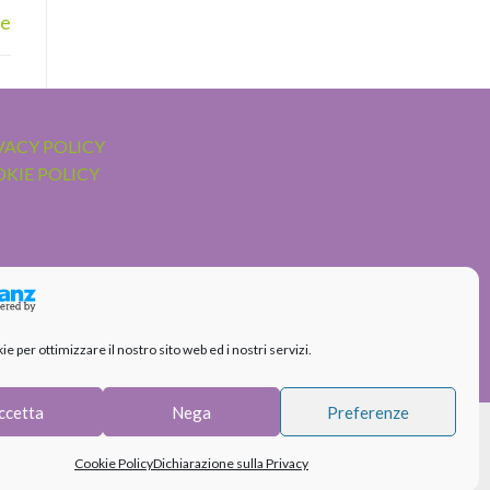
re
VACY POLICY
KIE POLICY
 per ottimizzare il nostro sito web ed i nostri servizi.
ccetta
Nega
Preferenze
Cookie Policy
Dichiarazione sulla Privacy