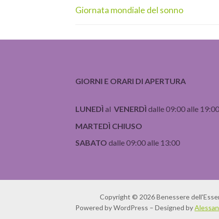
articoli
Articolo
Giornata mondiale del sonno
precedente:
GIORNI E ORARI DI APERTURA
LUNEDÌ
al
VENERDÌ
dalle 09:00 alle 19:0
MARTEDÌ CHIUSO
SABATO
dalle 09:00 alle 13:00
Copyright © 2026 Benessere dell'Esse
Powered by WordPress – Designed by
Alessan