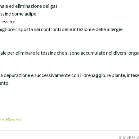
inale ed eliminazione dei gas
tossine come adipe
enessere
liore risposta nei confronti delle infezioni e delle allergie
ziale per eliminare le tossine che si sono accumulate nei diversi orga
la depurazione e successivamente con il drenaggio, le piante, intes
ento.
re
,
Rimedi
SUCCESSI