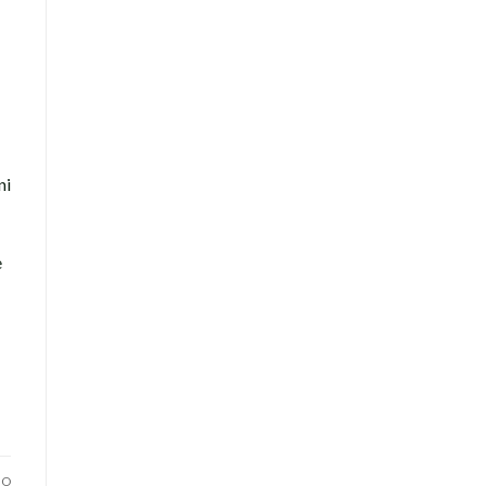
ni
e
VO