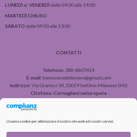
LUNEDÌ
al
VENERDÌ
dalle 09:00 alle 19:00
MARTEDÌ CHIUSO
SABATO
dalle 09:00 alle 13:00
CONTATTI
Telefono:
388-8607414
E-mail:
benesseredellessere@gmail.com
Indirizzo:
Via Gramsci 39, 20019 Settimo Milanese (MI)
Citofono:
Cornegliani naturopata
P.IVA 07490750960
Usiamo cookie per ottimizzare il nostro sito web ed i nostri servizi.
PRIVACY POLICY
COOKIE POLICY