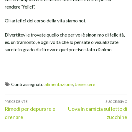
rendere “felici”.
Gli artefici del corso della vita siamo noi.
Divertitevi e trovate quello che per voi è sinonimo di felicità,
es. un tramonto, e ogni volta che lo pensate o visualizzate
sarete in grado di ritrovare quel preciso stato d’animo.
Contrassegnato
alimentazione
,
benessere
Navigazione
PRECEDENTE
SUCCESSIVO
articoli
Articolo
Articolo
Rimedi per depurare e
Uova in camicia sul letto di
precedente:
successivo:
drenare
zucchine