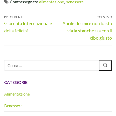
Contrassegnato
alimentazione
,
benessere
Navigazione
PRECEDENTE
SUCCESSIVO
articoli
Articolo
Articolo
Giornata Internazionale
Aprile dormire non basta
precedente:
successivo:
della felicità
via la stanchezza con il
cibo giusto
Cerca:
CATEGORIE
Alimentazione
Benessere