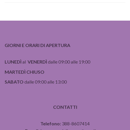
GIORNI E ORARI DI APERTURA
LUNEDÌ
al
VENERDÌ
dalle 09:00 alle 19:00
MARTEDÌ CHIUSO
SABATO
dalle 09:00 alle 13:00
CONTATTI
Telefono:
388-8607414