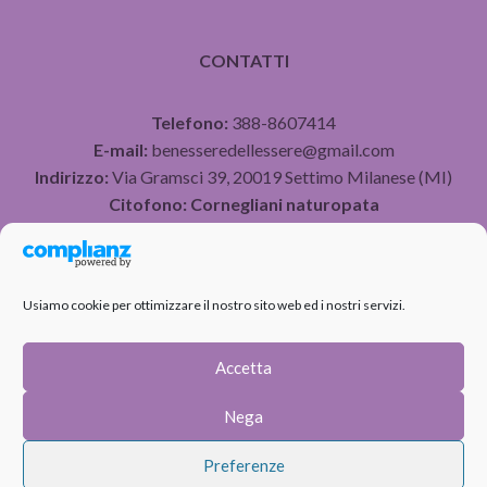
CONTATTI
Telefono:
388-8607414
E-mail:
benesseredellessere@gmail.com
Indirizzo:
Via Gramsci 39, 20019 Settimo Milanese (MI)
Citofono:
Cornegliani naturopata
P.IVA 07490750960
Usiamo cookie per ottimizzare il nostro sito web ed i nostri servizi.
PRIVACY POLICY
COOKIE POLICY
Accetta
Nega
Preferenze
Copyright © 2026 Benessere dell'Essere