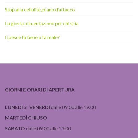
Stop alla cellulite, piano d’attacco
La giusta alimentazione per chi scia
Il pesce fa bene o fa male?
GIORNI E ORARI DI APERTURA
LUNEDÌ
al
VENERDÌ
dalle 09:00 alle 19:00
MARTEDÌ CHIUSO
SABATO
dalle 09:00 alle 13:00