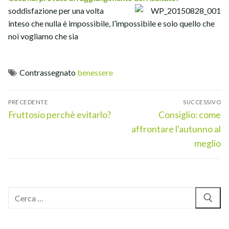
soddisfazione per una volta
inteso che nulla è impossibile, l’impossibile e solo quello che
noi vogliamo che sia
Contrassegnato
benessere
Navigazione
PRECEDENTE
SUCCESSIVO
articoli
Articolo
Articolo
Fruttosio perchè evitarlo?
Consiglio: come
precedente:
successivo:
affrontare l'autunno al
meglio
Cerca: