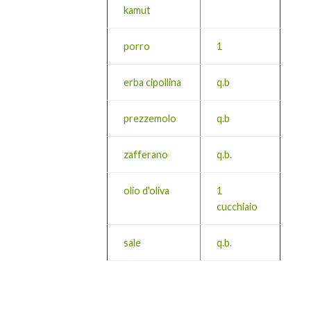
kamut
porro
1
erba cipollina
q.b
prezzemolo
q.b
zafferano
q.b.
olio d'oliva
1
cucchiaio
sale
q.b.