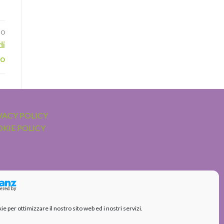
VO
di
mo
VACY POLICY
KIE POLICY
 per ottimizzare il nostro sito web ed i nostri servizi.